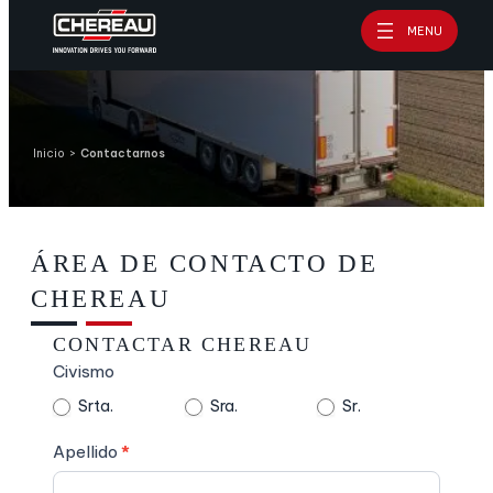
Saltar
MENU
al
contenido
Inicio
>
Contactarnos
ÁREA DE CONTACTO DE
CHEREAU
CONTACTAR CHEREAU
Solicitud
Civismo
de
Srta.
Sra.
Sr.
información
–
Apellido
*
Página