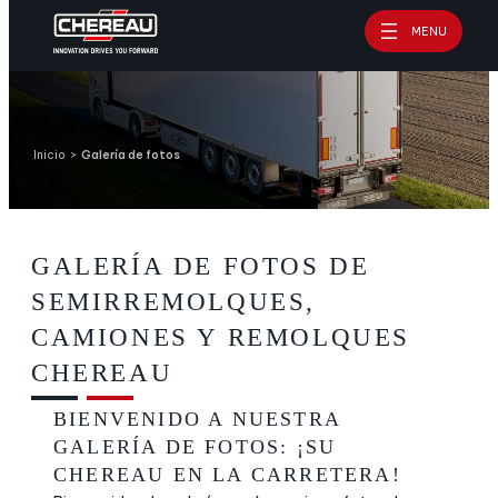
Saltar
MENU
al
contenido
Inicio
>
Galería de fotos
GALERÍA DE FOTOS DE
SEMIRREMOLQUES,
CAMIONES Y REMOLQUES
CHEREAU
BIENVENIDO A NUESTRA
GALERÍA DE FOTOS: ¡SU
CHEREAU EN LA CARRETERA!