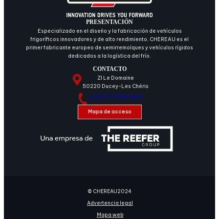
PRESENTACIÓN
Especializado en el diseño y la fabricación de vehículos
frigoríficos innovadores y de alto rendimiento, CHEREAU es el
primer fabricante europeo de semirremolques y vehículos rígidos
dedicados a la logística del frío.
CONTACTO
ZI Le Domaine
50220 Ducey-Les Chéris
+33(0) 233 580 600
Mapa de acceso
© CHEREAU
2024
Advertencia legal
Mapa web