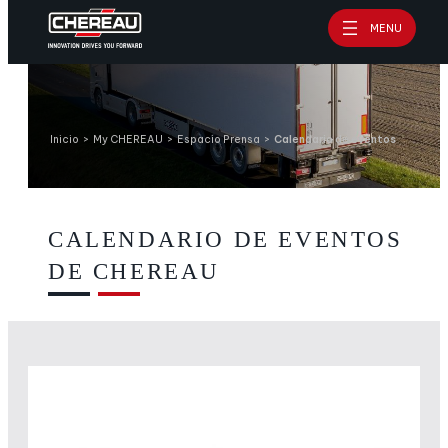
Saltar
MENU
al
contenido
Inicio
>
My CHEREAU
>
Espacio Prensa
>
Calendario de eventos
CALENDARIO DE EVENTOS
DE CHEREAU